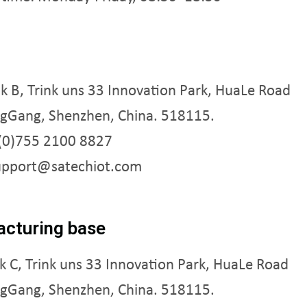
k B, Trink uns 33 Innovation Park, HuaLe Road
ngGang, Shenzhen, China. 518115.
(0)755 2100 8827
upport@satechiot.com
cturing base
ck C, Trink uns 33 Innovation Park, HuaLe Road
ngGang, Shenzhen, China. 518115.