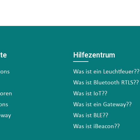
te
Hilfezentrum
cons
Was ist ein Leuchtfeuer??
Was ist Bluetooth RTLS??
soren
Was ist IoT??
ons
Was ist ein Gateway??
eway
Was ist BLE??
Was ist iBeacon??