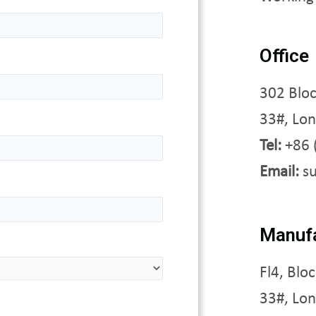
Office
302 Bloc
33#, Lo
Tel:
+86 
Email:
s
Manufa
Fl4, Blo
33#, Lo