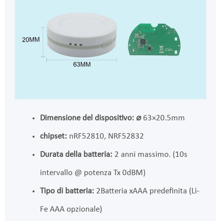
Dimensione del dispositivo:
⌀
63×20.5mm
chipset:
nRF52810, NRF52832
Durata della batteria:
2 anni massimo. (10s
intervallo @ potenza Tx 0dBM)
Tipo di batteria:
2Batteria xAAA predefinita (Li-
Fe AAA opzionale)